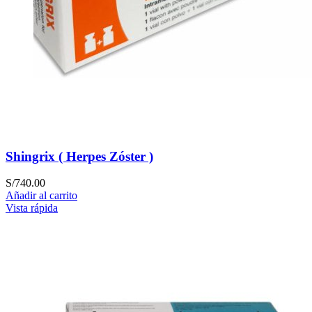
Shingrix ( Herpes Zóster )
S/
740.00
Añadir al carrito
Vista rápida