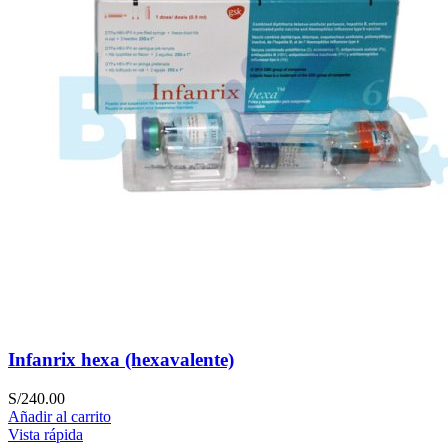
Infanrix hexa (hexavalente)
S/
240.00
Añadir al carrito
Vista rápida