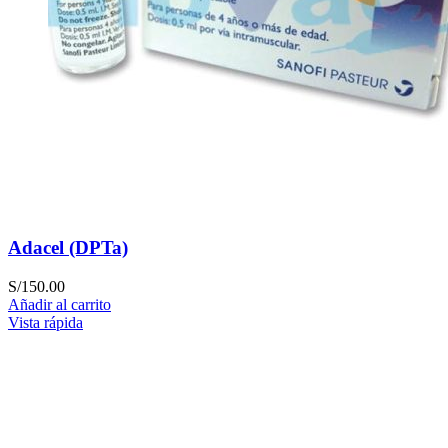
Adacel (DPTa)
S/
150.00
Añadir al carrito
Vista rápida