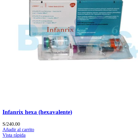
Infanrix hexa (hexavalente)
S/
240.00
Añadir al carrito
Vista rápida